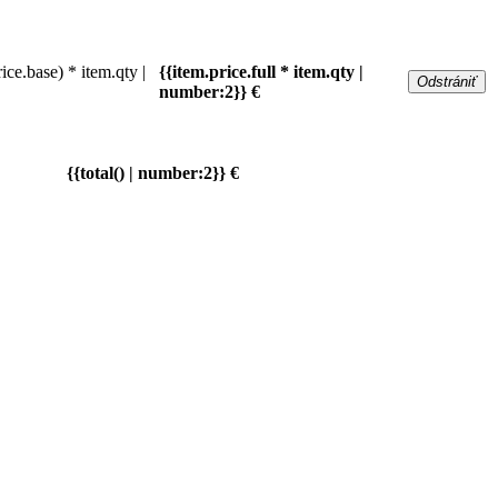
rice.base) * item.qty |
{{item.price.full * item.qty |
Odstrániť
number:2}} €
{{total() | number:2}} €