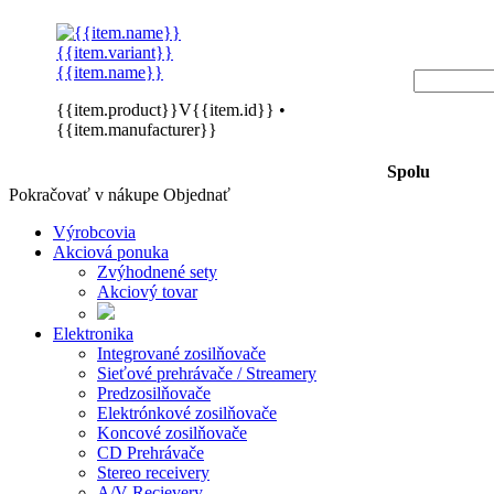
{{item.variant}}
{{item.name}}
{{item.product}}V{{item.id}}
•
{{item.manufacturer}}
Spolu
Pokračovať v nákupe
Objednať
Výrobcovia
Akciová ponuka
Zvýhodnené sety
Akciový tovar
Elektronika
Integrované zosilňovače
Sieťové prehrávače / Streamery
Predzosilňovače
Elektrónkové zosilňovače
Koncové zosilňovače
CD Prehrávače
Stereo receivery
A/V Recievery