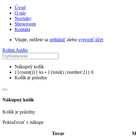
Úvod
O nás
Novinky
Showroom
Kontakt
Vitajte, môžete sa
prihlásiť
alebo
vytvoriť účet
Kohut Audio
Nákupný košík
{{count()}} ks • {{total() | number:2}} €
Košík je prázdny
Nákupný košík
Košík je prázdny
Pokračovať v nákupe
Tovar
M