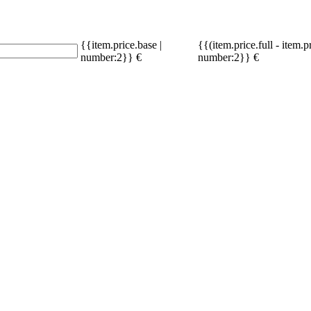
{{item.price.base |
{{(item.price.full - item.p
number:2}} €
number:2}} €