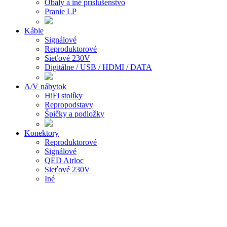
Obaly a iné príslušenstvo
Pranie LP
Káble
Signálové
Reproduktorové
Sieťové 230V
Digitálne / USB / HDMI / DATA
A/V nábytok
HiFi stolíky
Repropodstavy
Špičky a podložky
Konektory
Reproduktorové
Signálové
QED Airloc
Sieťové 230V
Iné