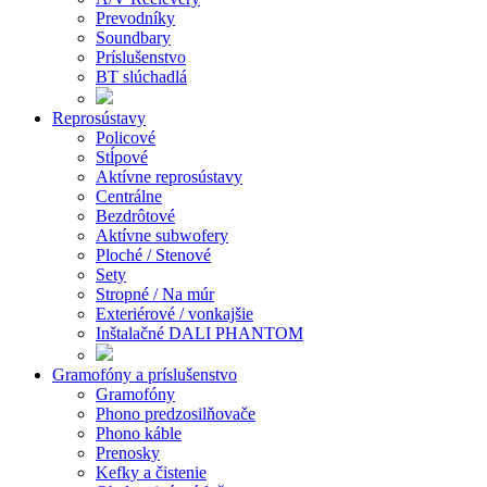
Prevodníky
Soundbary
Príslušenstvo
BT slúchadlá
Reprosústavy
Policové
Stĺpové
Aktívne reprosústavy
Centrálne
Bezdrôtové
Aktívne subwofery
Ploché / Stenové
Sety
Stropné / Na múr
Exteriérové / vonkajšie
Inštalačné DALI PHANTOM
Gramofóny a príslušenstvo
Gramofóny
Phono predzosilňovače
Phono káble
Prenosky
Kefky a čistenie